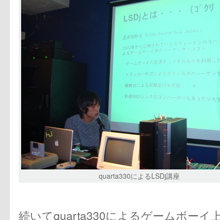
quarta330によるLSDj講座
続いてquarta330によるゲームボー