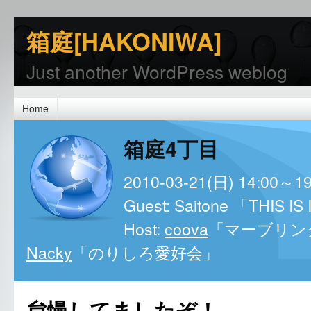
箱庭[HAKONIWA]
Just another WordPress weblog
Home
箱庭4丁目
2010-03-21(日) 14:00～1
Guest: Saitone 「THIS IS
Host:
coova
「マーブリング
Nacky
「のりしろ愛好会」
怠慢してましたぞ！