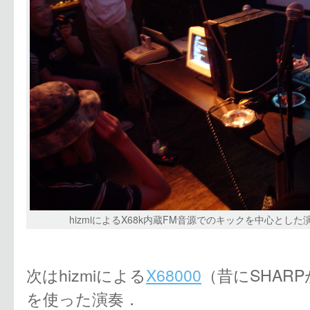
hizmiによるX68k内蔵FM音源でのキックを中心とした
次はhizmiによる
X68000
（昔にSHAR
を使った演奏．