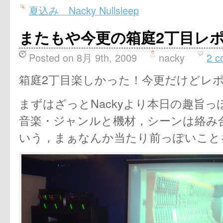
夏込み Nacky Nullsleep
またもや今更の箱庭2丁目レ
Posted on 8月 9th, 2009
nacky
2 c
箱庭2丁目楽しかった！今更だけどレ
まずはざっとNackyより本日の趣旨
音楽・ジャンルと機材，シーンは絡み
いう，まぁなんか当たり前っぽいこと