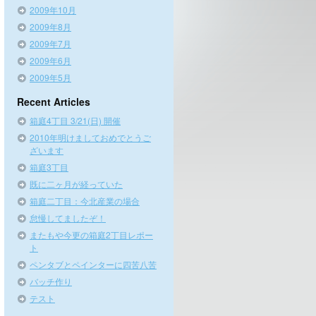
2009年10月
2009年8月
2009年7月
2009年6月
2009年5月
Recent Articles
箱庭4丁目 3/21(日) 開催
2010年明けましておめでとうご
ざいます
箱庭3丁目
既に二ヶ月が経っていた
箱庭二丁目：今北産業の場合
怠慢してましたぞ！
またもや今更の箱庭2丁目レポー
ト
ペンタブとペインターに四苦八苦
バッチ作り
テスト