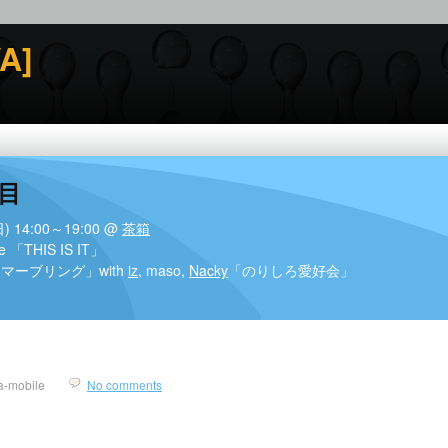
A]
目
日) 14:00～19:00 @
茶箱
ne 「THIS IS IT」
マーブリング」with
iz
, maso,
Nacky
「のりしろ愛好会」
a-mobile
No comments