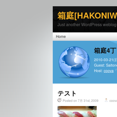
箱庭[HAKONIW
Just another WordPress weblog
Home
箱庭4丁
2010-03-21(
Guest: Saito
Host:
coova
「
テスト
Posted on 7月 31st, 2009
coov